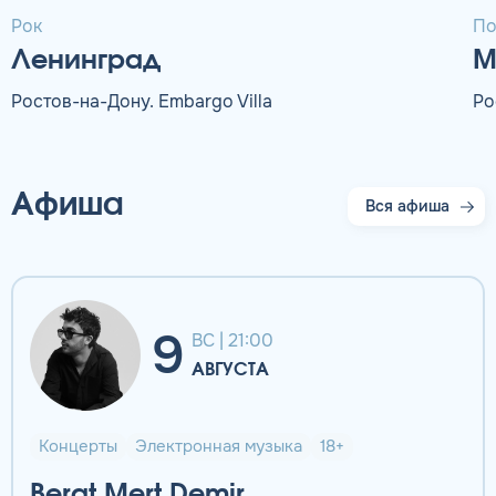
Рок
По
Ленинград
М
Ростов-на-Дону. Embargo Villa
Ро
Афиша
Вся афиша
9
ВС | 21:00
АВГУСТА
Концерты
Электронная музыка
18+
Berat Mert Demir